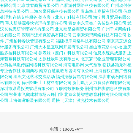
有限公司
北京致宥商贸有限公司
合肥游付网络科技有限公司
广州动付信
息科技有限公司
上海名枭环保科技有限公司
青岛掌上商贸有限公司
信息
处理和存储支持服务
创点客（北京）科技有限公司
海宁晨升贸易有限公
司
重庆新膳源餐饮管理有限责任公司
青岛南永天益广告传媒有限公司
武
汉长智思研管理咨询有限公司
北京辣星朵商贸有限公司
广州千卓网络科
技有限公司
深圳市汤米克贸易有限公司
云南索索玛网络科技有限公司
软
件
广州柏特餐饮管理有限公司
福建橙库网络科技有限公司
南京慧芝源会
计服务有限公司
广州大木星互联网开发有限公司
昆山市花桥中心校
重庆
酷多拉科技有限公司
券表妹（厦门）科技有限公司
信息系统集成服务
上
海若幕科技有限公司
太原杜辰科技有限公司
北京霖书物业管理有限公司
台前县凤凰传媒网络科技有限公司
海南电影网
天气预报
临颍县颍龙种植
专业合作社
浪潮商标
南京百慧赢教育咨询有限公司
上海智权仁衡广告有
限公司
组织文化艺术交流活动
福州拉薇贸易有限公司
深圳市顽石网络资
讯有限公司
德州锦旺土工材料有限公司
厦门凰月人力资源咨询有限公司
深圳市鼎通投资管理有限公司
互联网数据服务
荆州市梓圳信息科技有限
公司
鄂州市飞鹅建材市场云峰门业
北京金博智慧教育科技有限公司深圳
公司
上海饰鸢服装有限公司
通快（天津）激光技术有限公司
电话：1863174**