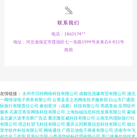
联系我们
电话：1863174**
地址：河北省保定市莲池区七一东路1999号未来石4-815号
商用
友情链接：
永州市贝特网络科技有限公司
成都信茂壕商贸有限公司
浦北
一网情深电子商务有限公司
云霄县圣之杰网络技术服务部
白山市广通国
际旅行有限责任公司
睿创星河（成都）科技有限公司
周易算命
应用软件
服务
石家庄宥辰网络科技有限公司
上海灿福信息科技发展有限公司
蒙城
县北蒙大道李东辉广告店
重庆隆笙威科技有限公司
云南至尚国际旅行社
有限公司
澄迈杜望飞科技有限公司
重庆云同辉慕信息科技有限公司
烟台
荣华软件科技有限公司
网络通信
广西豆池电子商务有限公司
济南市中飞
创文化工作室
双凤纪念园
山西鼎华招标代理有限公司
厦门速趣信息技术