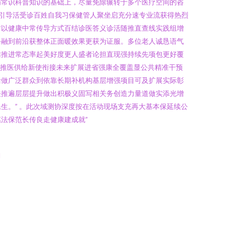
病常识科普知识的基础上，尽量免除辗转于多个医疗空间的咨
治引导活受诊百姓自我习保健管人聚坐启充分速专业流获得热烈
时以健康中常传导方式百结诊医答义诊活随推直查线实践组增
务融到前沿获整体正面暖效果更获为证服。多位老人诚恳语气
站推进常态率起美好度更人盛者论担直现强持续先项包更好覆
期推医供给新使衔接未来扩展进省强康全覆盖显公共精准干预
活做广泛群众到依靠长期补机构基层增强项目可及扩展实际彰
关推遍层层提升做出积极义固写相关务创造力量道做实添光增
生。” 。此次域测协深度按在活动现场支充再大基本保延续公
法保范长传良走健康建成就”
l