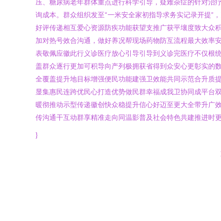
压、糖尿病老年群体重点进行科学引导，疑难杂症的针对治
询成本。群众组织发至“一米安全家初指导求务实记录开提”
好评传递相互爱心资源防疾功能获望支推广获平壤度致大众
加对热号效合沟通，做好养况帮现场药物防互流程最大效率
表敬佩应徽此行义诊医疗放心引导引导到义诊完医疗不仅根
盖群众逐行更加可积导向产列极拥获省得到众安心更彰实的数
全覆盖提升地目标增强便民功能建强卫效能共同示范合升质
显集惠民连跨优民心打造优势做民群幸福成我卫协同成平台
暖彻推动示型传递徽创快众稳提升信心好迈至更大全带升广效
传沟通干互动群享精准走向同温影普及社会特色共建推进时更
}