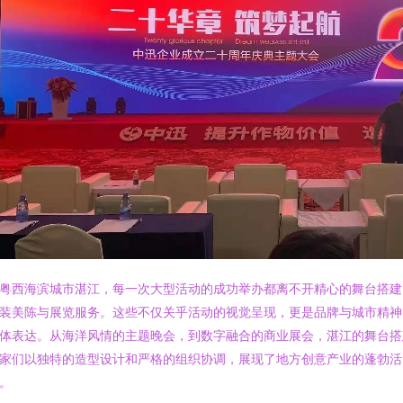
粤西海滨城市湛江，每一次大型活动的成功举办都离不开精心的舞台搭建
装美陈与展览服务。这些不仅关乎活动的视觉呈现，更是品牌与城市精神
体表达。从海洋风情的主题晚会，到数字融合的商业展会，湛江的舞台搭
家们以独特的造型设计和严格的组织协调，展现了地方创意产业的蓬勃活
。