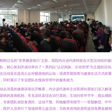
刚刚过去的“世界糖尿病日”之际，我院内分泌代谢科联合大型活动组织服
队，精心策划并成功举办了一系列以“认识风险、主动管理”为主题的活动
次活动旨在提高公众对糖尿病的认知，强调早期筛查与健康生活方式的重
，同时展示了专业团队在慢病管理中的服务能力。
动从清晨的健康讲座拉开帷幕，内分泌代谢科主任医师向朋友们深入解读
尿病的发病机制、常见误区及综合治疗原则。互动问答环节中，观众踊跃
，专家团队就饮食调控、运动干预、药物服用等细节一一答疑解惑。中午
，医护人员举行了现场筛查公益活动，为前来咨询的居民提供免费血糖测